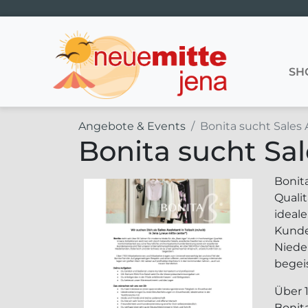
Hauptnavigation
SH
Angebote & Events
Bonita sucht Sales A
Bonita sucht Sale
Bonit
Qualit
ideal
Kunde
Niede
begei
Über 
Bonit