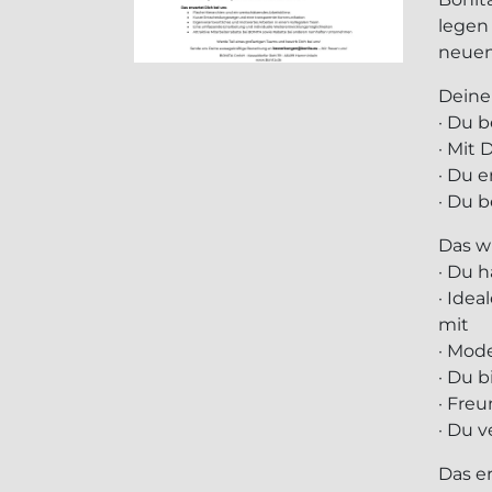
legen
neuen
Deine
· Du 
· Mit
· Du e
· Du 
Das w
· Du 
· Idea
mit
· Mod
· Du 
· Fre
· Du 
Das e