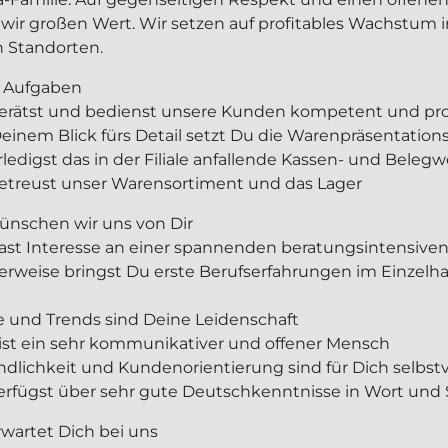
 wir großen Wert. Wir setzen auf profitables Wachstu
 Standorten.
 Aufgaben
berätst und bedienst unsere Kunden kompetent und prof
 Deinem Blick fürs Detail setzt Du die Warenpräsentati
rledigst das in der Filiale anfallende Kassen- und Beleg
betreust unser Warensortiment und das Lager
ünschen wir uns von Dir
hast Interesse an einer spannenden beratungsintensiven
lerweise bringst Du erste Berufserfahrungen im Einzelha
e und Trends sind Deine Leidenschaft
bist ein sehr kommunikativer und offener Mensch
undlichkeit und Kundenorientierung sind für Dich selbst
verfügst über sehr gute Deutschkenntnisse in Wort und S
rwartet Dich bei uns