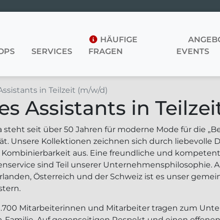
HÄUFIGE
ANGEBO
OPS
SERVICES
FRAGEN
EVENTS
ssistants in Teilzeit (m/w/d)
s Assistants in Teilzei
a steht seit über 50 Jahren für moderne Mode für die „B
ät. Unsere Kollektionen zeichnen sich durch liebevolle 
e Kombinierbarkeit aus. Eine freundliche und kompeten
nservice sind Teil unserer Unternehmensphilosophie. A
rlanden, Österreich und der Schweiz ist es unser geme
stern.
1.700 Mitarbeiterinnen und Mitarbeiter tragen zum Unte
a-Familie. Auf gegenseitigen Respekt und einen offen