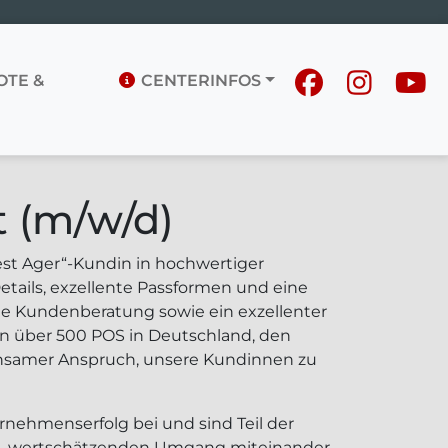
TE &
CENTERINFOS
t (m/w/d)
est Ager“-Kundin in hochwertiger
Details, exzellente Passformen und eine
te Kundenberatung sowie ein exzellenter
n über 500 POS in Deutschland, den
insamer Anspruch, unsere Kundinnen zu
rnehmenserfolg bei und sind Teil der
en, wertschätzenden Umgang miteinander