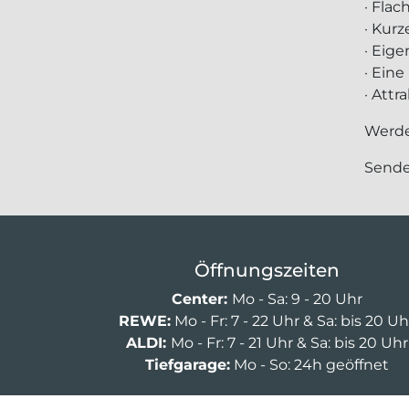
· Fla
· Kur
· Eig
· Ein
· Att
Werde
Sende
Öffnungszeiten
Center:
Mo - Sa: 9 - 20 Uhr
REWE:
Mo - Fr: 7 - 22 Uhr & Sa: bis 20 Uh
ALDI:
Mo - Fr: 7 - 21 Uhr & Sa: bis 20 Uhr
Tiefgarage:
Mo - So: 24h geöffnet
Noch 2 Stunden und 6 Minuten geöffne