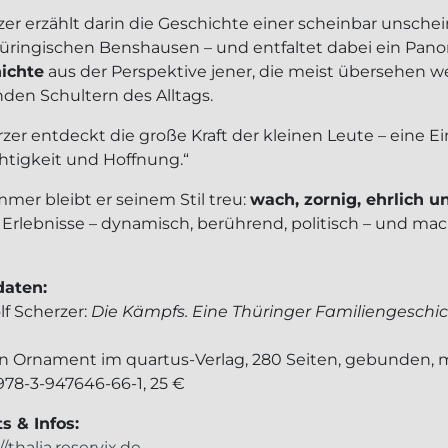
zer erzählt darin die Geschichte einer scheinbar unsch
üringischen Benshausen – und entfaltet dabei ein Pan
ichte
aus der Perspektive jener, die meist übersehen w
nden Schultern des Alltags.
rzer entdeckt die große Kraft der kleinen Leute – ein
htigkeit und Hoffnung.“
mer bleibt er seinem Stil treu:
wach, zornig, ehrlich 
 Erlebnisse – dynamisch, berührend, politisch – und ma
aten:
lf Scherzer:
Die Kämpfs. Eine Thüringer Familiengeschich
on Ornament im quartus-Verlag, 280 Seiten, gebunden, mi
978-3-947646-66-1, 25 €
s & Infos:
//thalia.reservix.de