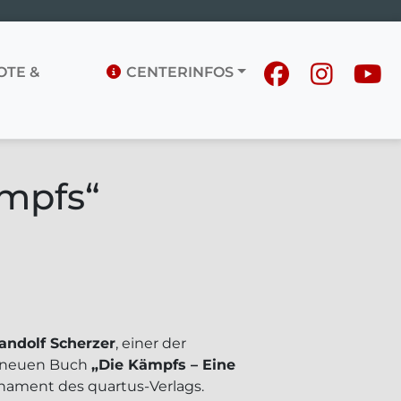
TE &
CENTERINFOS
ämpfs“
andolf Scherzer
, einer der
m neuen Buch
„Die Kämpfs – Eine
Ornament des quartus-Verlags.