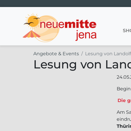
Hauptnavigation
SH
Angebote & Events
Lesung von Landolf
Lesung von Land
24.05
Beginn
Die g
Am Sa
eindr
Thüri