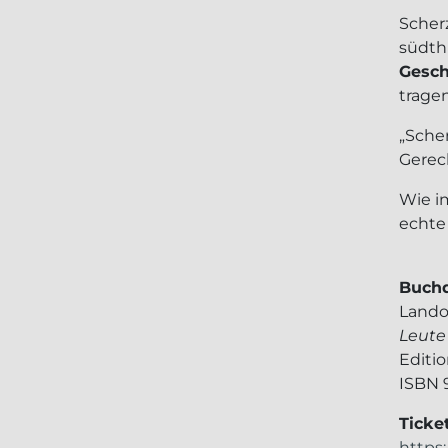
Scher
südth
Gesch
trage
„Sche
Gerec
Wie im
echte
Buchd
Lando
Leute
Editi
ISBN 
Ticket
https: