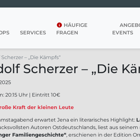
HÄUFIGE
ANGEBO
OPS
SERVICES
FRAGEN
EVENTS
 Scherzer – „Die Kämpfs“
olf Scherzer – „Die K
.2025
: 20:15 Uhr | Eintritt 10€
roße Kraft der kleinen Leute
mstagabend erwartet Jena ein literarisches Highlight:
L
ucksvollsten Autoren Ostdeutschlands, liest aus seine
nger Familiengeschichte“
, erschienen in der Edition 