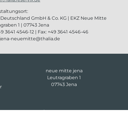
taltungsort:
a Deutschland GmbH & Co. KG | EKZ Neue Mitte
agraben 1 | 07743 Jena
+49 3641 4546-12 | Fax: +49 3641 4546-46
a.jena-neuemitte@thalia.de
neue mitte jena
Leutragraben 1
07743 Jena
r
03643 8674 854
fm-d-5@saller-bau.com